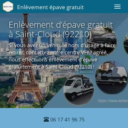
Enlèvement épave gratuit
Toggl
navig
Enlèvement d’épave gratuit
à Saint-Cloud (92210)
Si vous avez un véhicule hors d'usage à faire
retirer, contactez notre centre VHU agréé,
nous effectuons enlèvement d'épave
gratuitement à Saint-Cloud (92210) !
06 17 41 96 75