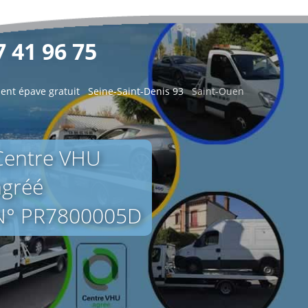
 41 96 75
ent épave gratuit
Seine-Saint-Denis 93
Saint-Ouen
Centre VHU
agréé
N° PR7800005D