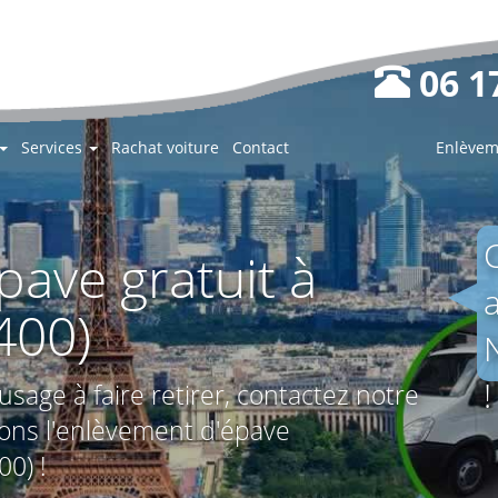
06 17
Services
Rachat voiture
Contact
Enlèvem
ave gratuit à
400)
!
usage à faire retirer, contactez notre
ons l'enlèvement d'épave
0) !