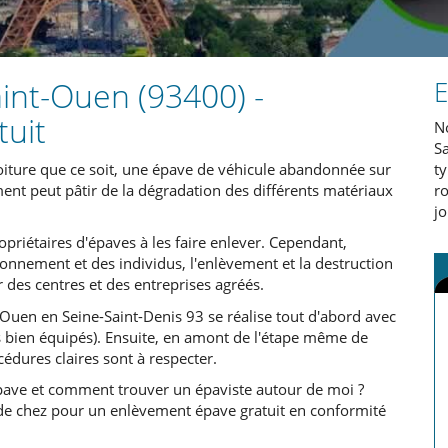
int-Ouen (93400) -
E
tuit
N
S
oiture que ce soit, une épave de véhicule abandonnée sur
ty
nt peut pâtir de la dégradation des différents matériaux
ro
jo
opriétaires d'épaves à les faire enlever. Cependant,
onnement et des individus, l'enlèvement et la destruction
 des centres et des entreprises agréés.
Ouen en Seine-Saint-Denis 93 se réalise tout d'abord avec
 bien équipés). Ensuite, en amont de l'étape même de
édures claires sont à respecter.
ave et comment trouver un épaviste autour de moi ?
de chez pour un enlèvement épave gratuit en conformité