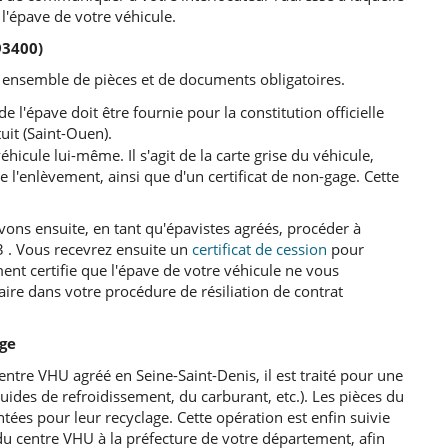
l'épave de votre véhicule.
93400)
 ensemble de pièces et de documents obligatoires.
e l'épave doit être fournie pour la constitution officielle
it (Saint-Ouen).
hicule lui-même. Il s'agit de la carte grise du véhicule,
e l'enlèvement, ainsi que d'un certificat de non-gage. Cette
ons ensuite, en tant qu'épavistes agréés, procéder à
3 . Vous recevrez ensuite un
certificat de cession
pour
ent certifie que l'épave de votre véhicule ne vous
saire dans votre procédure de résiliation de contrat
age
ntre VHU agréé en Seine-Saint-Denis, il est traité pour une
uides de refroidissement, du carburant, etc.). Les pièces du
ées pour leur recyclage. Cette opération est enfin suivie
 du centre VHU à la préfecture de votre département, afin