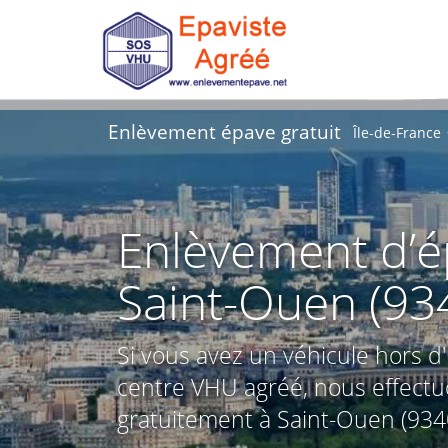
Enlèvement épave gratuit
Île-de-France
Enlèvement d’ép
Saint-Ouen (93
Si vous avez un véhicule hors d'
centre VHU agréé, nous effectu
gratuitement à Saint-Ouen (9340