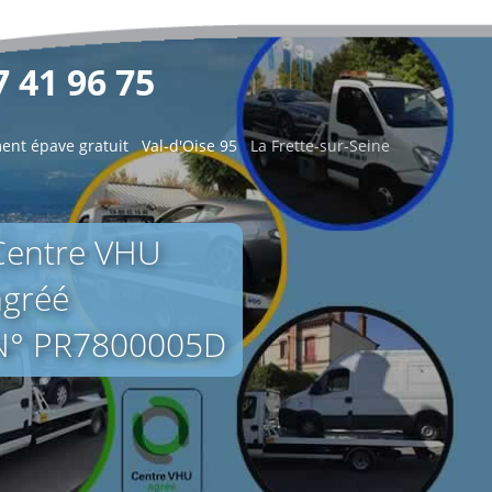
 41 96 75
ent épave gratuit
Val-d'Oise 95
La Frette-sur-Seine
Centre VHU
agréé
N° PR7800005D