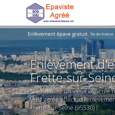
Enlèvement épave gratuit
Île-de-France
Enlèvement d'ép
Frette-sur-Sein
Si vous avez un vieux véhicule 
VHU agréé effectue l'enlèvemen
Frette-sur-Seine (95530) !