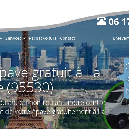
06 17
Services
Rachat voiture
Contact
Enlèvem
ave gratuit à La
e (95530)
!
roulant ou non-roulant, notre centre
t de votre épave gratuitement à La