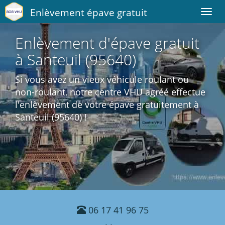
Enlèvement épave gratuit
Toggl
navig
Enlèvement d'épave gratuit
à Santeuil (95640)
Si vous avez un vieux véhicule roulant ou
non-roulant, notre centre VHU agréé effectue
l'enlèvement de votre épave gratuitement à
Santeuil (95640) !
06 17 41 96 75