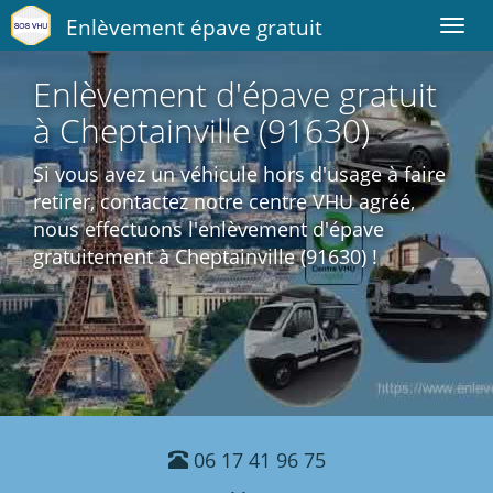
Enlèvement épave gratuit
Toggl
navig
Enlèvement d'épave gratuit
à Cheptainville (91630)
Si vous avez un véhicule hors d'usage à faire
retirer, contactez notre centre VHU agréé,
nous effectuons l'enlèvement d'épave
gratuitement à Cheptainville (91630) !
06 17 41 96 75