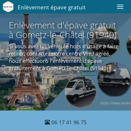
Enlèvement épave gratuit
Toggl
navig
Enlèvement d'épave gratuit
à Gometz-le-Châtel (91940)
Si vous avez un véhicule hors d'usage à faire
retirer, contactez notre centre VHU agréé,
nous effectuons l'enlèvement d'épave
gratuitement à Gometz-le-Châtel (91940) !
06 17 41 96 75