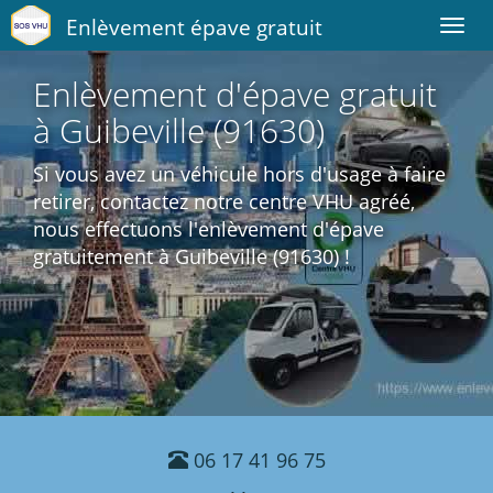
Enlèvement épave gratuit
Toggl
navig
Enlèvement d'épave gratuit
à Guibeville (91630)
Si vous avez un véhicule hors d'usage à faire
retirer, contactez notre centre VHU agréé,
nous effectuons l'enlèvement d'épave
gratuitement à Guibeville (91630) !
06 17 41 96 75