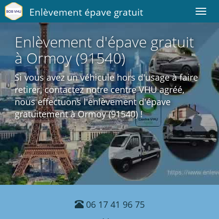
Enlèvement épave gratuit
Toggl
navig
Enlèvement d'épave gratuit
à Ormoy (91540)
Si vous avez un véhicule hors d'usage à faire
retirer, contactez notre centre VHU agréé,
nous effectuons l'enlèvement d'épave
gratuitement à Ormoy (91540) !
06 17 41 96 75