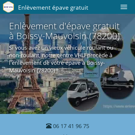
Enlèvement épave gratuit
Toggl
navig
Enlèvement d'épave gratuit
à Boissy-Mauvoisin (78200)
Si vous avez un vieux véhicule roulant ou
non-roulant, notre centre VHU procède à
l'enlèvement de votre épave à Boissy-
Mauvoisin (78200) !
06 17 41 96 75