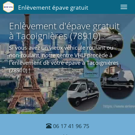
Enlèvement épave gratuit
Toggl
navig
Enlèvement d'épave gratuit
à Tacoignières (78910)
Si vous avez un vieux véhicule roulant ou
non-roulant, notre centre VHU procède à
l'enlèvement de votre épave à Tacoignières
(78910) !
06 17 41 96 75