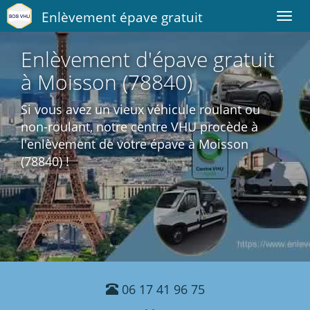
Enlèvement épave gratuit
Toggl
navig
Enlèvement d'épave gratuit
à Moisson (78840)
Si vous avez un vieux véhicule roulant ou
non-roulant, notre centre VHU procède à
l'enlèvement de votre épave à Moisson
(78840) !
06 17 41 96 75