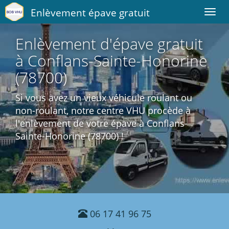
Enlèvement épave gratuit
Toggl
navig
Enlèvement d'épave gratuit
à Conflans-Sainte-Honorine
(78700)
Si vous avez un vieux véhicule roulant ou
non-roulant, notre centre VHU procède à
l'enlèvement de votre épave à Conflans-
Sainte-Honorine (78700) !
06 17 41 96 75