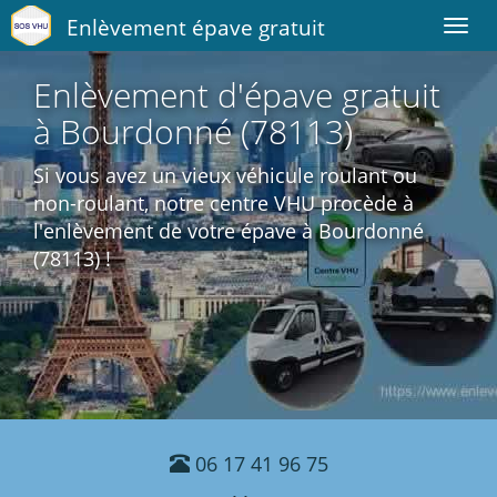
Enlèvement épave gratuit
Toggl
navig
Enlèvement d'épave gratuit
à Bourdonné (78113)
Si vous avez un vieux véhicule roulant ou
non-roulant, notre centre VHU procède à
l'enlèvement de votre épave à Bourdonné
(78113) !
06 17 41 96 75